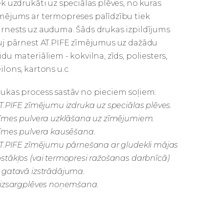
ek uzdrukāti uz speciālas plēves, no kuras
mējums ar termopreses palīdzību tiek
rnests uz auduma. Šāds drukas izpildījums
uj pārnest AT.PIFE zīmējumus uz dažādu
idu materiāliem - kokvilna, zīds, poliesters,
ilons, kartons u.c.
ukas process sastāv no pieciem soļiem:
AT.PIFE zīmējumu izdruka uz speciālas plēves.
Līmes pulvera uzklāšana uz zīmējumiem.
Līmes pulvera kausēšana.
AT.PIFE zīmējumu pārnešana ar gludekli mājas
stākļos (vai termopresi ražošanas darbnīcā)
 gatavā izstrādājuma.
Aizsargplēves noņemšana.