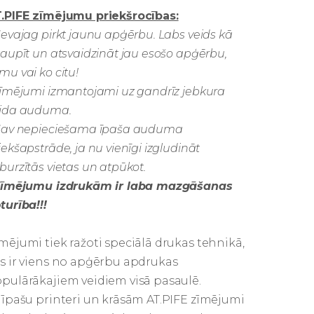
.PIFE zīmējumu priekšrocības:
Nevajag pirkt jaunu apģērbu. Labs veids kā
taupīt un atsvaidzināt jau esošo apģērbu,
mu vai ko citu!
Zīmējumi izmantojami uz gandrīz jebkura
ida auduma.
Nav nepieciešama īpaša auduma
iekšapstrāde, ja nu vienīgi izgludināt
burzītās vietas un atpūkot.
īmējumu izdrukām ir laba mazgāšanas
turība!!!
mējumi tiek ražoti speciālā drukas tehnikā,
s ir viens no apģērbu apdrukas
pulārākajiem veidiem visā pasaulē.
 īpašu printeri un krāsām AT.PIFE zīmējumi