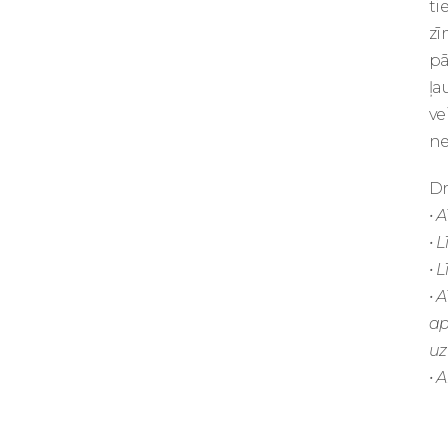
ti
zī
pā
ļa
ve
ne
Dr
• 
• 
• 
• 
ap
uz
• 