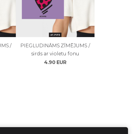
MS /
PIEGLUDINĀMS ZĪMĒJUMS /
sirds ar violetu fonu
4.90 EUR