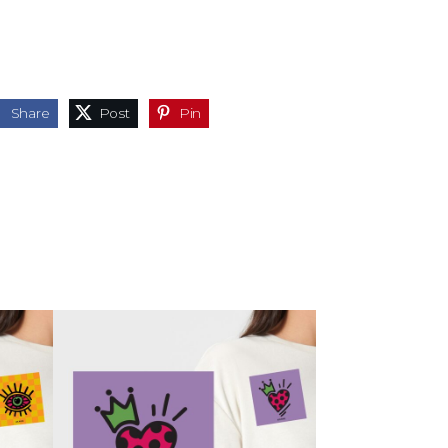
Share
Post
Pin