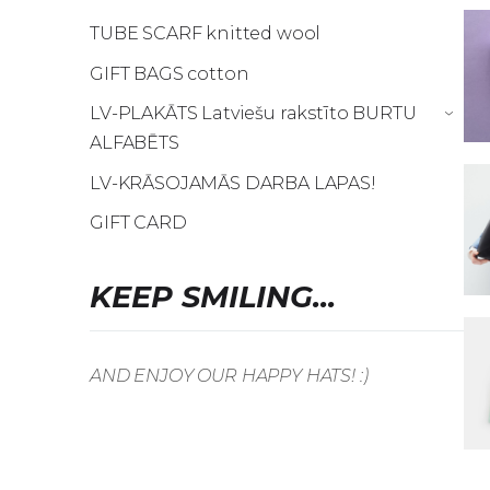
TUBE SCARF knitted wool
GIFT BAGS cotton
LV-PLAKĀTS Latviešu rakstīto BURTU
›
ALFABĒTS
LV-KRĀSOJAMĀS DARBA LAPAS!
GIFT CARD
KEEP SMILING...
AND ENJOY OUR HAPPY HATS! :)