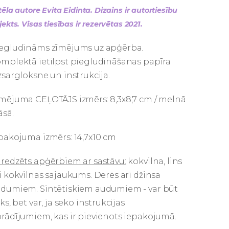
tēla autore Evita Eidinta. Dizains ir autortiesību
jekts. Visas tiesības ir rezervētas 2021.
egludināms zīmējums uz apģērba.
mplektā ietilpst piegludināšanas papīra
zsargloksne un instrukcija.
mējuma CEĻOTĀJS izmērs: 8,3x8,7 cm / melnā
āsā.
pakojuma izmērs: 14,7x10 cm
redzēts apģērbiem ar sastāvu:
kokvilna, lins
i kokvilnas sajaukums. Derēs arī džinsa
dumiem. Sintētiskiem audumiem - var būt
sks, bet var, ja seko instrukcijas
rādījumiem, kas ir pievienots iepakojumā.