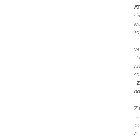
AT
• 
ie
so
• 
ve
• 
pr
sa
•
Z
no
Zī
ka
po
Ar