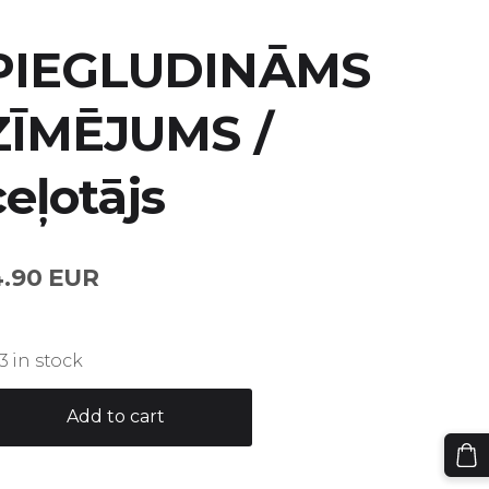
PIEGLUDINĀMS
ZĪMĒJUMS /
ceļotājs
4.90 EUR
3 in stock
Add to cart