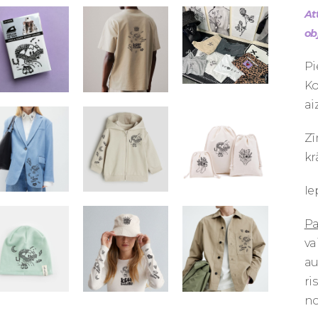
At
ob
Pi
Ko
ai
Zī
kr
Ie
Pa
va
au
ri
no