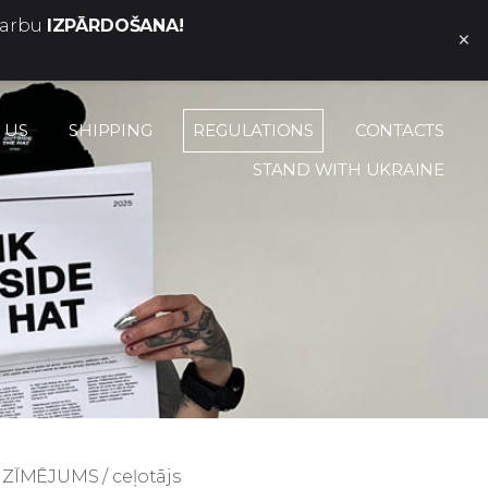
darbu
IZPĀRDOŠANA!
×
 US
SHIPPING
REGULATIONS
CONTACTS
STAND WITH UKRAINE
ĪMĒJUMS / ceļotājs