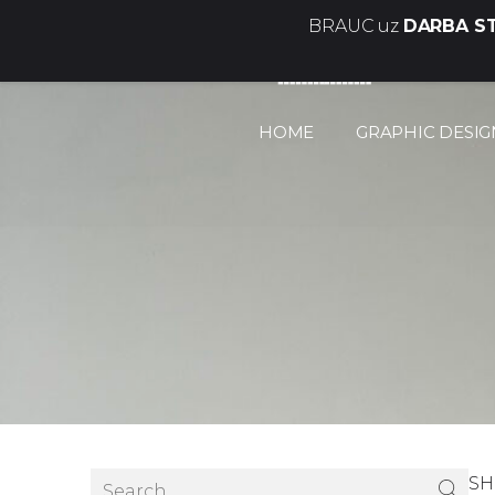
BRAUC uz
DARBA ST
AT.PIFE® 🇱🇻
HOME
GRAPHIC DESIGN
S