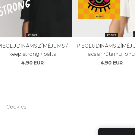
PIEGLUDINĀMS ZĪMĒJUMS /
PIEGLUDINĀMS ZĪMĒJU
keep strong / balts
acs ar rūtainu fonu
4.90 EUR
4.90 EUR
Cookies