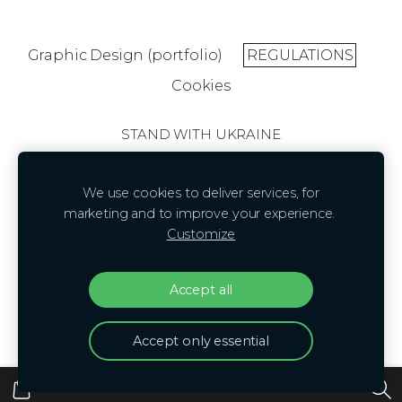
Graphic Design (portfolio)
REGULATIONS
Cookies
STAND WITH UKRAINE
SHOP
SHIPPING
We use cookies to deliver services, for
REGULATIONS
marketing and to improve your experience.
ABOUT US
Customize
CONTACTS
Accept all
Ⓒ 2026 Evita Eidinta
Accept only essential