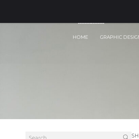
AT.PIFE® 🇱🇻
HOME
GRAPHIC DESIGN
S