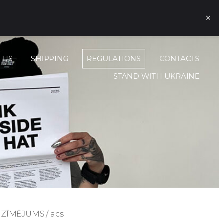
ā
×
 US
SHIPPING
REGULATIONS
CONTACTS
STAND WITH UKRAINE
ZĪMĒJUMS / acs