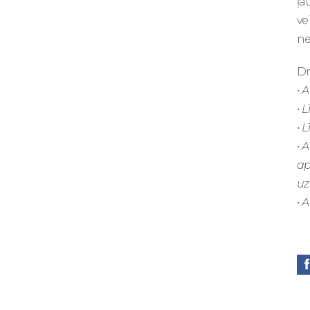
ļa
ve
ne
Dr
• 
• 
• 
• 
ap
uz
• 