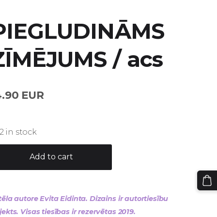
PIEGLUDINĀMS
ZĪMĒJUMS / acs
4.90 EUR
2 in stock
Add to cart
tēla autore Evita Eidinta. Dizains ir autortiesību
jekts. Visas tiesības ir rezervētas 2019.