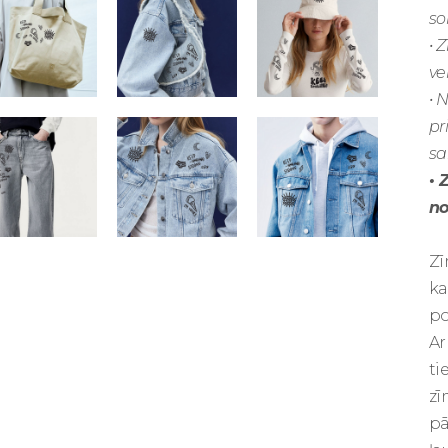
so
• 
ve
• 
pr
sa
• 
no
Zī
ka
po
Ar
ti
zī
pā