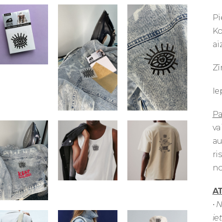
Pi
Ko
ai
Zī
Ie
Pa
va
au
ri
no
AT
• 
ie