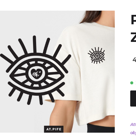
At
ob