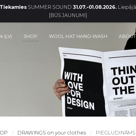
Tiekamies
SUMMER SOUND
31.07.-01.08.2026.
Liepāj
[BŪS JAUNUMI]
 (LV)
SHOP
WOOL HAT HAND-WASH
ABOUT
HOP
DRAWINGS on your clothes
PIEGLUDINĀMS 