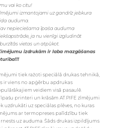
mu vai ko citu!
Zīmējumi izmantojami uz gandrīz jebkura
ida auduma.
Nav nepieciešama īpaša auduma
iekšapstrāde, ja nu vienīgi izgludināt
burzītās vietas un atpūkot.
Zīmējumu izdrukām ir laba mazgāšanas
turība!!!
mējumi tiek ražoti speciālā drukas tehnikā,
s ir viens no apģērbu apdrukas
pulārākajiem veidiem visā pasaulē.
 īpašu printeri un krāsām AT.PIFE zīmējumi
ek uzdrukāti uz speciālas plēves, no kuras
mējums ar termopreses palīdzību tiek
rnests uz auduma. Šāds drukas izpildījums