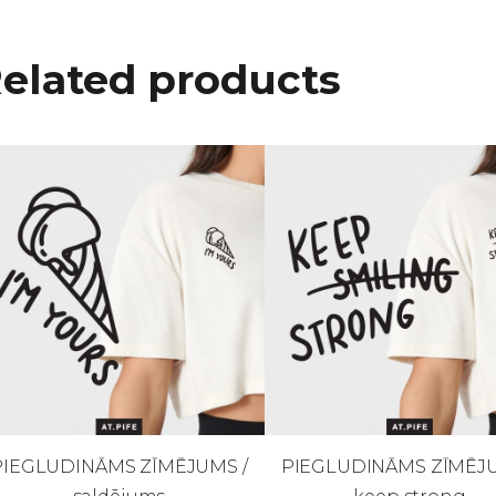
elated products
PIEGLUDINĀMS ZĪMĒJUMS /
PIEGLUDINĀMS ZĪMĒJU