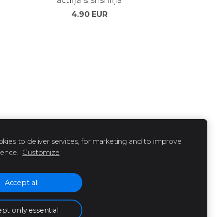
actiņa & sirsniņa
4.90 EUR
kies to deliver services, for marketing and to improve
ience.
Customize
Accept all
pt only essential