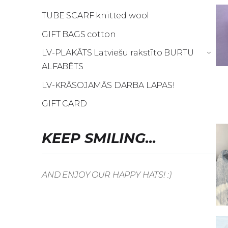
TUBE SCARF knitted wool
GIFT BAGS cotton
LV-PLAKĀTS Latviešu rakstīto BURTU
›
ALFABĒTS
LV-KRĀSOJAMĀS DARBA LAPAS!
GIFT CARD
KEEP SMILING...
AND ENJOY OUR HAPPY HATS! :)