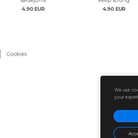
saldējums
keep strong
4.90 EUR
4.90 EUR
Cookies
We use coo
your exper
Acce