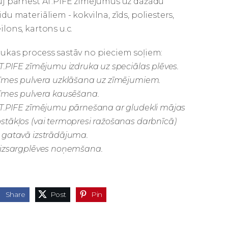
uj pārnest AT.PIFE zīmējumus uz dažādu
idu materiāliem - kokvilna, zīds, poliesters,
ilons, kartons u.c.
ukas process sastāv no pieciem soļiem:
AT.PIFE zīmējumu izdruka uz speciālas plēves.
Līmes pulvera uzklāšana uz zīmējumiem.
Līmes pulvera kausēšana.
AT.PIFE zīmējumu pārnešana ar gludekli mājas
stākļos (vai termopresi ražošanas darbnīcā)
 gatavā izstrādājuma.
Aizsargplēves noņemšana.
Share
Post
Pin