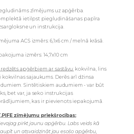
egludināms zīmējums uz apģērba.
mplektā ietilpst piegludināšanas papīra
zsargloksne un instrukcija.
mējuma ACS izmērs: 6,1x6 cm / melnā krāsā.
pakojuma izmērs: 14,7x10 cm
redzēts apģērbiem ar sastāvu:
kokvilna, lins
i kokvilnas sajaukums. Derēs arī džinsa
dumiem. Sintētiskiem audumiem - var būt
sks, bet var, ja seko instrukcijas
rādījumiem, kas ir pievienots iepakojumā.
.PIFE zīmējumu priekšrocības:
Nevajag pirkt jaunu apģērbu. Labs veids kā
taupīt un atsvaidzināt jau esošo apģērbu,