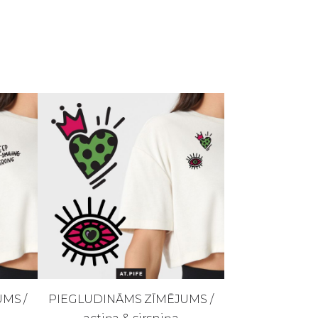
MS /
PIEGLUDINĀMS ZĪMĒJUMS /